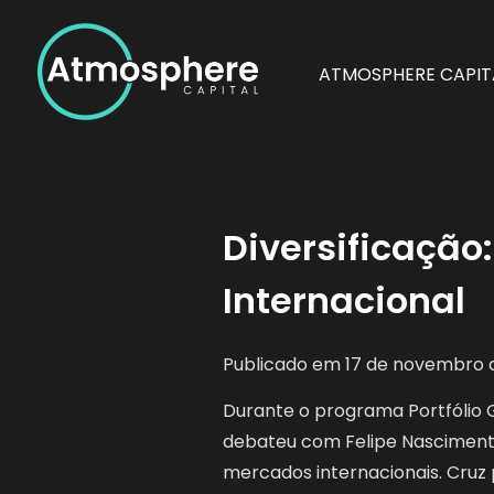
Skip
to
content
ATMOSPHERE CAPIT
Atmosphere Capital
A Atmosphere Capital é uma gestora de recursos ind
internacionais.
Diversificação
Internacional
Publicado em
17 de novembro 
Durante o programa Portfólio 
debateu com Felipe Nascimento 
mercados internacionais. Cru