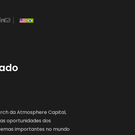
LinkedIn
Contato
 suas carreiras em renomadas instituições locais e
cado
rch da Atmosphere Capital,
 as oportunidades dos
e temas importantes no mundo