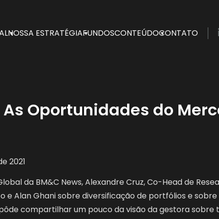
AL
NOSSA ESTRATÉGIA
FUNDOS
CONTEÚDO
CONTATO
ependente fundada em 2017 por profissionais que fizeram
: As Oportunidades do Mer
de 2021
Global da BM&C News, Alexandre Cruz, Co-Head de Resea
e Alan Ghani sobre diversificação de portfólios e sobre
z pôde compartilhar um pouco da visão da gestora sobr