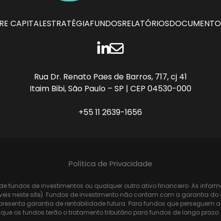
E CAPITAL
ESTRATÉGIA
FUNDOS
RELATÓRIOS
DOCUMENTO
LINKEDIN
CONTATO
Rua Dr. Renato Paes de Barros, 717, cj 41
Itaim Bibi, São Paulo – SP | CEP 04530-000
+55 11 2639-1656
Política de Privacidade
de fundos de investimentos ou qualquer outro ativo financeiro. As infor
poníveis neste site). Fundos de investimento não contam com a garantia 
presenta garantia de rentabilidade futura. Para fundos que perseguem
que os fundos terão o tratamento tributário para fundos de longo prazo.