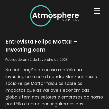
Skip
to
content
Atmosphere Capital
A Atmosphere Capital é uma gestora de recursos
Entrevista Felipe Mattar –
independente fundada em 2017 por profissionais
que fizeram suas carreiras em renomadas
Investing.com
instituições locais e internacionais.
Publicado em
2 de fevereiro de 2023
Na publicação de nossa matéria na
Investing.com com Leandro Manzoni, nosso
sócio Felipe Mattar falou os sobre os
impactos que as variáveis econômicas
globais tem nos setores e empresas do nosso
portfólio e como conseguiremos nos