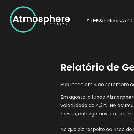
Skip
to
content
ATMOSPHERE CAPIT
Atmosphere Capital
A Atmosphere Capital é uma gestora de recursos ind
internacionais.
Relatório de G
Publicado em
4 de setembro d
Em agosto, o fundo Atmosphere
volatilidade de 4,31%. No acumu
meses, entregamos um retorno 
No que diz respeito ao risco d