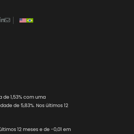
LinkedIn
Contato
 suas carreiras em renomadas instituições locais e
da de 1,53% com uma
idade de 5,83%. Nos últimos 12
últimos 12 meses e de -0,01 em