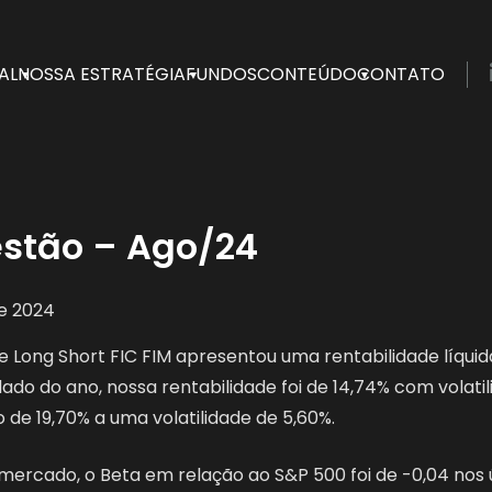
AL
NOSSA ESTRATÉGIA
FUNDOS
CONTEÚDO
CONTATO
ependente fundada em 2017 por profissionais que fizeram
estão – Ago/24
e 2024
 Long Short FIC FIM apresentou uma rentabilidade líqui
lado do ano, nossa rentabilidade foi de 14,74% com volatil
de 19,70% a uma volatilidade de 5,60%.
e mercado, o Beta em relação ao S&P 500 foi de -0,04 nos 