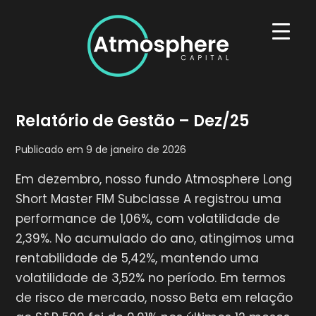
Skip
to
content
Atmosphere Capital
A Atmosphere Capital é uma gestora de recursos
Relatório de Gestão – Dez/25
independente fundada em 2017 por profissionais
que fizeram suas carreiras em renomadas
Publicado em
9 de janeiro de 2026
instituições locais e internacionais.
Em dezembro, nosso fundo Atmosphere Long
Short Master FIM Subclasse A registrou uma
performance de 1,06%, com volatilidade de
2,39%. No acumulado do ano, atingimos uma
rentabilidade de 5,42%, mantendo uma
volatilidade de 3,52% no período. Em termos
de risco de mercado, nosso Beta em relação